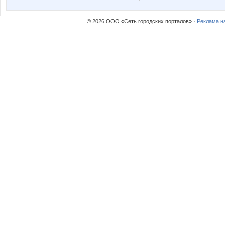
Наталика Живчик
Николь
© 2026 ООО «Сеть городских порталов» ·
Реклама н