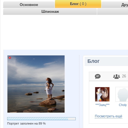
Блог
( 0 )
Основное
Др
Шпионаж
Блог
26
***Заяц***
Choly
Посмотреть ещё
Портрет заполнен на 89 %