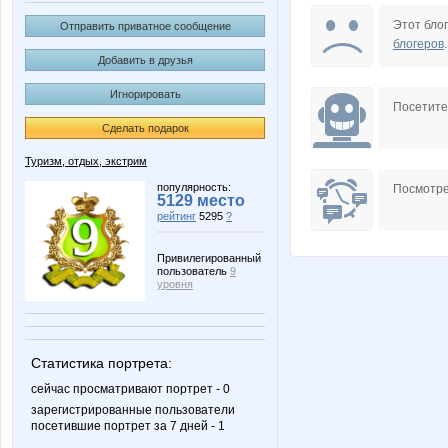
NADA77-77
Naatka
Этот блог
Отправить приватное сообщение
блогеров
.
Добавить в друзья
Игнорировать
T@maris
Takum
Посетит
Сделать подарок
Туризм, отдых, экстрим
el Cucaracho
finn
популярность:
Посмотре
5129 место
рейтинг
5295
?
Привилегированный
пользователь
9
vap-nn
vek113
уровня
Статистика портрета:
Бусик
Девочка Ле
сейчас просматривают портрет - 0
зарегистрированные пользователи
посетившие портрет за 7 дней - 1