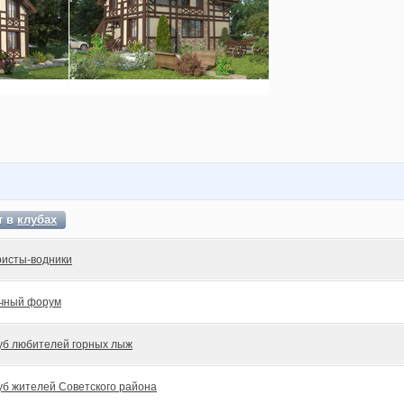
т в
клубах
ристы-водники
чный форум
уб любителей горных лыж
уб жителей Советского района