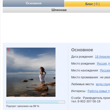
Основное
Блог
( 0 )
Шпионаж
Основное
Дата рождения :
18 Апрел
Место рождения :
Россия
,
Н
Место нахождения :
Россия
Место проживания : не ука
Любимые места :
вода глад
Интересы :
Работа семья т
О себе : Руководитель про
тел. 8-902-307-56-19
Портрет заполнен на 89 %