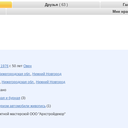
Друзья
( 63 )
Га
Мне нр
я
1976
г. 50 лет
Овен
ижегородская обл.
,
Нижний Новгород
,
Нижегородская обл.
,
Нижний Новгород
зано
кая и бурная
(3)
уризм автомобили живопись
(1)
ектной мастерской ООО "Архстройдекор"