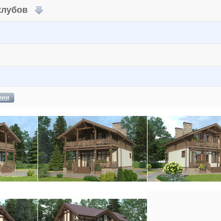
 клубов
фии