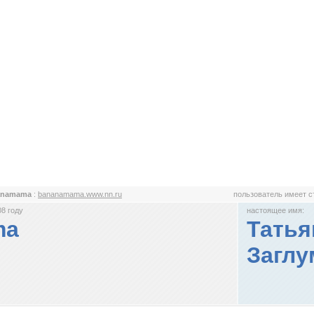
anamama
:
bananamama.www.nn.ru
пользователь имеет 
8 году
настоящее имя:
ma
Татья
Заглу