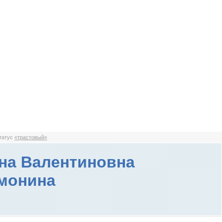
статус
«трастовый»
на Валентиновна
монина