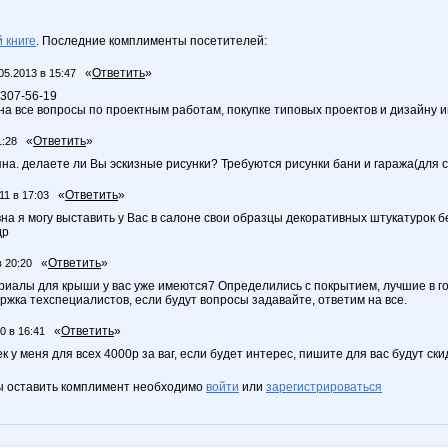
 книге
. Последние комплименты посетителей:
«
Ответить
»
05.2013 в 15:47
307-56-19
на все вопросы по проектным работам, покупке типовых проектов и дизайну 
«
Ответить
»
1:28
яна. делаете ли Вы эскизные рисунки? Требуются рисунки бани и гаража(для 
«
Ответить
»
11 в 17:03
на я могу выставить у Вас в салоне свои образцы декоративных штукатурок б
др
«
Ответить
»
в 20:20
риалы для крыши у вас уже имеются7 Определились с покрытием, лучшие в го
жка техспециалистов, если будут вопросы задавайте, ответим на все.
«
Ответить
»
0 в 16:41
 у меня для всех 4000р за ваг, если будет интерес, пишите для вас будут ски
ы оставить комплимент необходимо
войти
или
зарегистрироваться