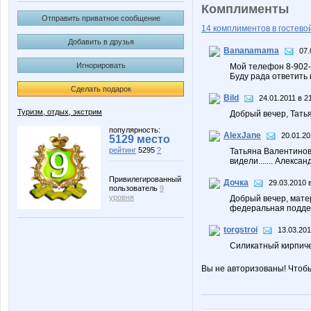
Комплименты
Отправить приватное сообщение
14 комплиментов в гостевой
Добавить в друзья
Bananamama
07.
Игнорировать
Мой телефон 8-902-
Буду рада ответить 
Сделать подарок
Bild
24.01.2011 в 2
Туризм, отдых, экстрим
Добрый вечер, Тать
популярность:
AlexJane
20.01.20
5129 место
рейтинг
5295
?
Татьяна Валентинов
видели....... Алексан
Привилегированный
Дочка
29.03.2010 
пользователь
9
уровня
Добрый вечер, мате
федеральная поддер
torgstroi
13.03.201
Силикатный кирпичек
Вы не авторизованы! Чтоб